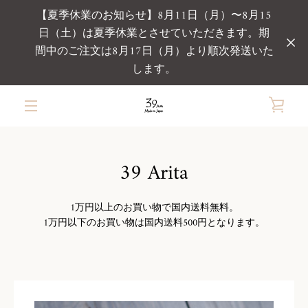
コ
【夏季休業のお知らせ】8月11日（月）〜8月15
ン
日（土）は夏季休業とさせていただきます。期
テ
間中のご注文は8月17日（月）より順次発送いた
ン
ツ
します。
に
ス
カ
キ
メ
ッ
ー
プ
す
ニ
39 Arita
る
ト
ュ
1万円以上のお買い物で国内送料無料。
を
1万円以下のお買い物は国内送料500円となります。
ー
見
る