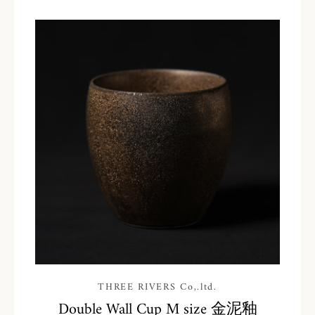
THREE RIVERS Co,.ltd.
Double Wall Cup M size 金泥釉