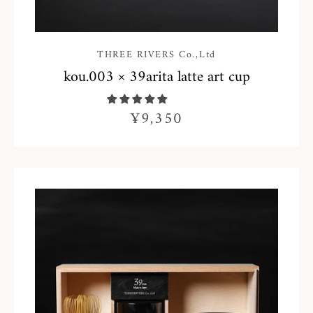
る
THREE RIVERS Co.,Ltd
kou.003 × 39arita latte art cup
¥9,350