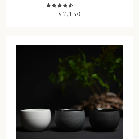
¥7,150
も
う
一
度
検
索
す