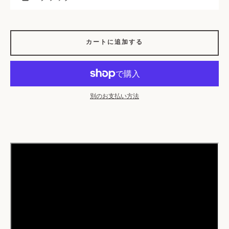
カートに追加する
も
別のお支払い方法
う
一
度
検
索
す