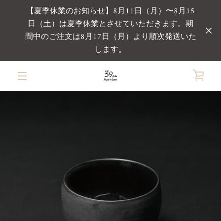
コ
【夏季休業のお知らせ】8月11日（月）〜8月15
ン
日（土）は夏季休業とさせていただきます。期
テ
間中のご注文は8月17日（月）より順次発送いた
ン
ツ
します。
前
次
ス
ス
ス
ス
に
ラ
ラ
ラ
ラ
ス
カ
へ
へ
イ
イ
イ
イ
キ
メ
ド
ド
ド
ド
ッ
1
2
3
4
ー
プ
す
ニ
る
ト
ュ
を
ー
見
る