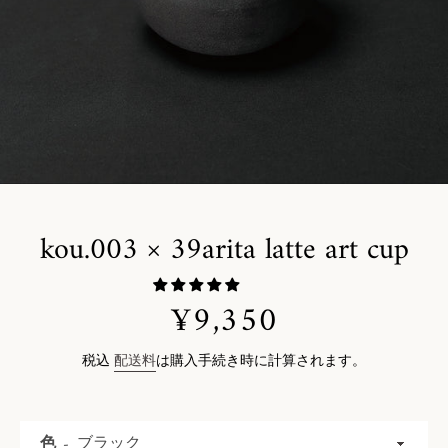
kou.003 × 39arita latte art cup
¥9,350
価
格
税込
配送料
は購入手続き時に計算されます。
色